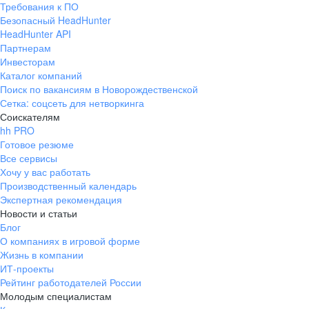
Требования к ПО
pr@ural.hh.ru
Безопасный HeadHunter
HeadHunter API
Краснодар
Партнерам
Инвесторам
ул. Янковского, д. 169, 7 этаж,
Каталог компаний
706 каб.
Поиск по вакансиям в Новорождественской
+7 861 205-55-57
Сетка: соцсеть для нетворкинга
pr@krd.hh.ru
Соискателям
hh PRO
Готовое резюме
Владивосток
Все сервисы
пер. Ланинский д. 4, офис 3.4
Хочу у вас работать
Производственный календарь
+7 423 202-33-28
Экспертная рекомендация
pr@dv.hh.ru
Новости и статьи
Блог
Новосибирск
О компаниях в игровой форме
Жизнь в компании
ул. Большевистская, д. 35,
ИТ-проекты
помещение 21
Рейтинг работодателей России
+7 383 207-94-64
Молодым специалистам