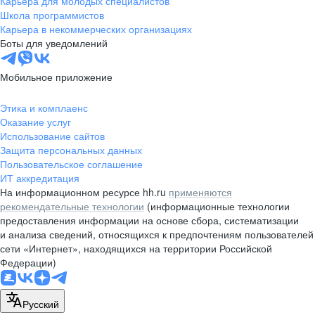
Карьера для молодых специалистов
pr@nsk.hh.ru
Школа программистов
Карьера в некоммерческих организациях
Минск
Боты для уведомлений
пр-т Дзержинского, д. 57,
10 этаж, помещение 45-1
Мобильное приложение
+375 (17)
336-03-02
Этика и комплаенс
pr@rabota.by
Оказание услуг
Использование сайтов
Алматы
Защита персональных данных
Пользовательское соглашение
пр. Абая, д. 151, БЦ Алатау,
ИТ аккредитация
12 этаж, офис 1209
На информационном ресурсе hh.ru
применяются
+7 727 232-13-13
рекомендательные технологии
(информационные технологии
pr@headhunter.com.kz
предоставления информации на основе сбора, систематизации
и анализа сведений, относящихся к предпочтениям пользователей
сети «Интернет», находящихся на территории Российской
Федерации)
Русский