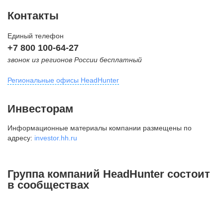
Контакты
Единый телефон
+7 800 100-64-27
звонок из регионов России бесплатный
Региональные офисы HeadHunter
Москва
Инвесторам
внутригородская территория
Информационные материалы компании размещены по
Муниципальный округ Тверской,
адресу:
investor.hh.ru
2-я Брестская ул., д. 48,
помещение 25
+7 495 974-64-27
Группа компаний HeadHunter состоит
+7 495 980-64-27
в сообществах
+7 495 134-92-24
press@hh.ru