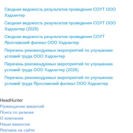
Сводная ведомость результатов проведения СОУТ ООО
Воронеж
Хэдхантер
Сводная ведомость результатов проведения СОУТ ООО
ул. Комиссаржевской, д. 10,
Хэдхантер (2026)
офис 1212
Сводная ведомость результатов проведения СОУТ
+7 473 280-05-05
Ярославский филиал ООО Хэдхантер
pr@vrn.hh.ru
Перечень рекомендуемых мероприятий по улучшению
условий труда ООО Хэдхантер
Казань
Перечень рекомендуемых мероприятий по улучшению
ул. Спартаковская, д. 2А, этаж 3,
условий труда ООО Хэдхантер (2026)
помещение 15
Перечень рекомендуемых мероприятий по улучшению
условий труда Ярославский филиал ООО Хэдхантер
+7 843 212-12-50
pr@kzn.hh.ru
HeadHunter
Размещение вакансий
Екатеринбург
Поиск по резюме
ул. Боевых Дружин, стр. 20,
О компании
5 этаж, офис 505, 521
Наши вакансии
Реклама на сайте
+7 343 226-79-99