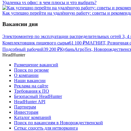
Удаленка vs офис: в чем плюсы и что выбрать?
Как успешно перейти на удалённую работу: советы и рекоменд
Вакансии дня
Электромонтер по эксплуатации распределительных сетей 3, 4 
Комплектовщик пищевого сырья
61 100
₽
МАГНИТ, Розничная с
Подсобный рабочий
39 200
₽
КубаньАгроТех, Новорождественс
HeadHunter
Размещение вакансий
Поиск по резюме
О компании
Наши вакансии
Реклама на сайте
Требования к ПО
Безопасный HeadHunter
HeadHunter API
Партнерам
Инвесторам
Каталог компаний
Поиск по вакансиям в Новорождественской
Сетка: соцсеть для нетворкинга