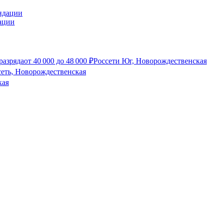
ации
разряда
от
40 000
до
48 000
₽
Россети Юг, Новорождественская
еть, Новорождественская
кая