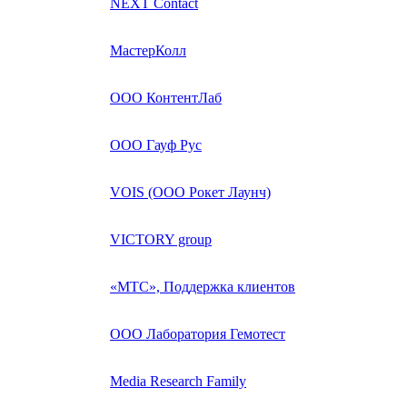
NEXT Contact
МастерКолл
ООО КонтентЛаб
ООО Гауф Рус
VOIS (ООО Рокет Лаунч)
VICTORY group
«МТС», Поддержка клиентов
ООО Лаборатория Гемотест
Media Research Family