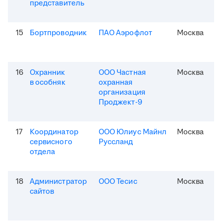
представитель
15
Бортпроводник
ПАО Аэрофлот
Москва
16
Охранник
ООО Частная
Москва
в особняк
охранная
организация
Проджект-9
17
Координатор
ООО Юлиус Майнл
Москва
сервисного
Руссланд
отдела
18
Администратор
ООО Тесис
Москва
сайтов