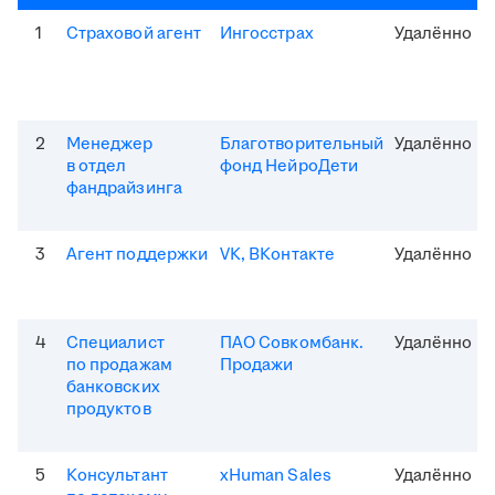
1
Страховой агент
Ингосстрах
Удалённо
2
Менеджер
Благотворительный
Удалённо
в отдел
фонд НейроДети
фандрайзинга
3
Агент поддержки
VK, ВКонтакте
Удалённо
4
Специалист
ПАО Совкомбанк.
Удалённо
по продажам
Продажи
банковских
продуктов
5
Консультант
xHuman Sales
Удалённо