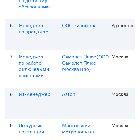
по детскому
образованию
6
Менеджер
ООО Биосфера
Удалённо
по продажам
7
Менеджер
Самолет Плюс (ООО
Москва
по работе
Самолет Плюс
с ключевыми
Москва Цао)
клиентами
8
ИТ-менеджер
Aston
Москва
9
Дежурный
Московский
Москва
по станции
метрополитен