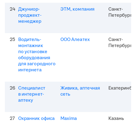
24
Джуниор-
ЭТМ, компания
Санкт-
проджект-
Петербург
менеджер
25
Водитель-
ООО Алеатех
Санкт-
монтажник
Петербург
по установке
оборудования
для загородного
интернета
26
Специалист
Живика, аптечная
Екатеринбу
в интернет-
сеть
аптеку
27
Охранник офиса
Maxima
Казань