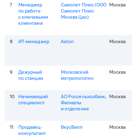
7
Менеджер
Самолет Плюс (ООО
Москва
по работе
Самолет Плюс
с ключевыми
Москва Цао)
клиентами
8
ИТ-менеджер
Aston
Москва
9
Дежурный
Московский
Москва
по станции
метрополитен
10
Начинающий
АО Россельхозбанк,
Москва
специалист
Филиалы
и отделения
11
Продавец-
ВкусВилл
Москва
консультант