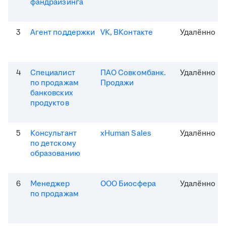
фандрайзинга
3
Агент поддержки
VK, ВКонтакте
Удалённо
4
Специалист
ПАО Совкомбанк.
Удалённо
по продажам
Продажи
банковских
продуктов
5
Консультант
xHuman Sales
Удалённо
по детскому
образованию
6
Менеджер
ООО Биосфера
Удалённо
по продажам