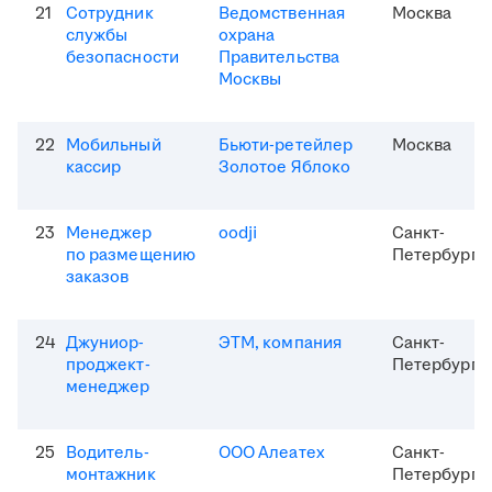
21
Сотрудник
Ведомственная
Москва
службы
охрана
безопасности
Правительства
Москвы
22
Мобильный
Бьюти-ретейлер
Москва
кассир
Золотое Яблоко
23
Менеджер
oodji
Санкт-
по размещению
Петербург
заказов
24
Джуниор-
ЭТМ, компания
Санкт-
проджект-
Петербург
менеджер
25
Водитель-
ООО Алеатех
Санкт-
монтажник
Петербург