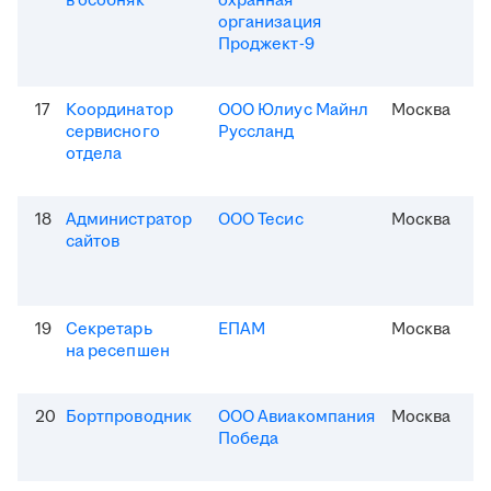
в особняк
охранная
организация
Проджект-9
17
Координатор
ООО Юлиус Майнл
Москва
сервисного
Руссланд
отдела
18
Администратор
ООО Тесис
Москва
сайтов
19
Секретарь
ЕПАМ
Москва
на ресепшен
20
Бортпроводник
ООО Авиакомпания
Москва
Победа