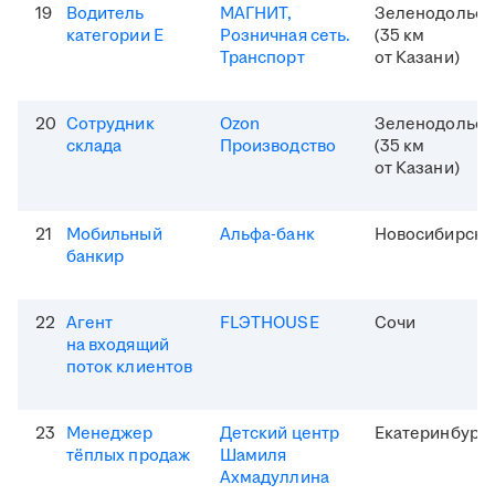
19
Водитель
МАГНИТ,
Зеленодольск
категории Е
Розничная сеть.
(35 км
Транспорт
от Казани)
20
Сотрудник
Ozon
Зеленодольск
склада
Производство
(35 км
от Казани)
21
Мобильный
Альфа-банк
Новосибирск
банкир
22
Агент
FLЭTHOUSE
Сочи
на входящий
поток клиентов
23
Менеджер
Детский центр
Екатеринбург
тёплых продаж
Шамиля
Ахмадуллина