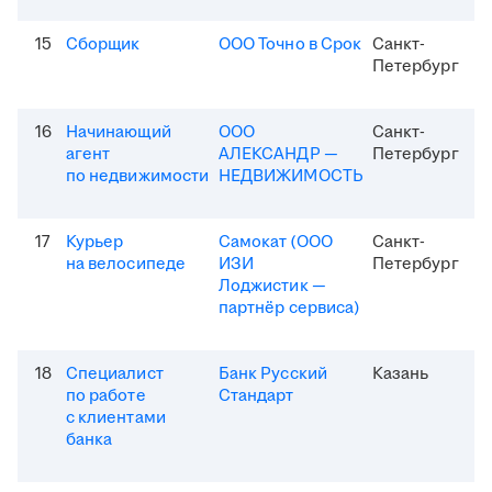
15
Сборщик
ООО Точно в Срок
Санкт-
Петербург
16
Начинающий
ООО
Санкт-
агент
АЛЕКСАНДР —
Петербург
по недвижимости
НЕДВИЖИМОСТЬ
17
Курьер
Самокат (ООО
Санкт-
на велосипеде
ИЗИ
Петербург
Лоджистик —
партнёр сервиса)
18
Специалист
Банк Русский
Казань
по работе
Стандарт
с клиентами
банка