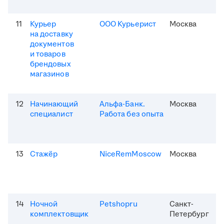
11
Курьер
ООО Курьерист
Москва
на доставку
документов
и товаров
брендовых
магазинов
12
Начинающий
Альфа-Банк.
Москва
специалист
Работа без опыта
13
Стажёр
NiceRemMoscow
Москва
14
Ночной
Petshopru
Санкт-
комплектовщик
Петербург