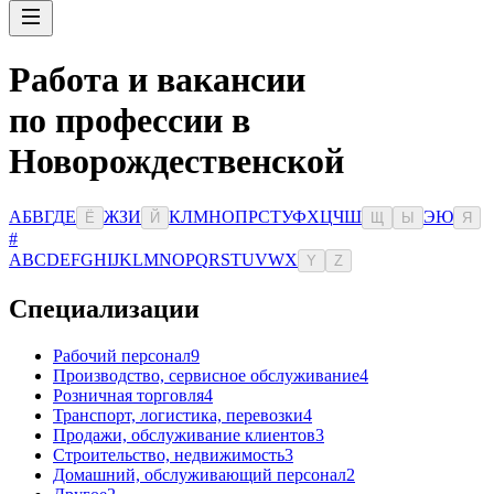
Работа и вакансии
по профессии в
Новорождественской
А
Б
В
Г
Д
Е
Ж
З
И
К
Л
М
Н
О
П
Р
С
Т
У
Ф
Х
Ц
Ч
Ш
Э
Ю
Ё
Й
Щ
Ы
Я
#
A
B
C
D
E
F
G
H
I
J
K
L
M
N
O
P
Q
R
S
T
U
V
W
X
Y
Z
Специализации
Рабочий персонал
9
Производство, сервисное обслуживание
4
Розничная торговля
4
Транспорт, логистика, перевозки
4
Продажи, обслуживание клиентов
3
Строительство, недвижимость
3
Домашний, обслуживающий персонал
2