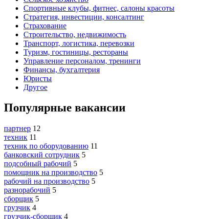
Спортивные клубы, фитнес, салоны красоты
Стратегия, инвестиции, консалтинг
Страхование
Строительство, недвижимость
Транспорт, логистика, перевозки
Туризм, гостиницы, рестораны
Управление персоналом, тренинги
Финансы, бухгалтерия
Юристы
Другое
Популярные вакансии
партнер
12
техник
11
техник по оборудованию
11
банковский сотрудник
5
подсобный рабочий
5
помощник на производство
5
рабочий на производство
5
разнорабочий
5
сборщик
5
грузчик
4
грузчик-сборщик
4