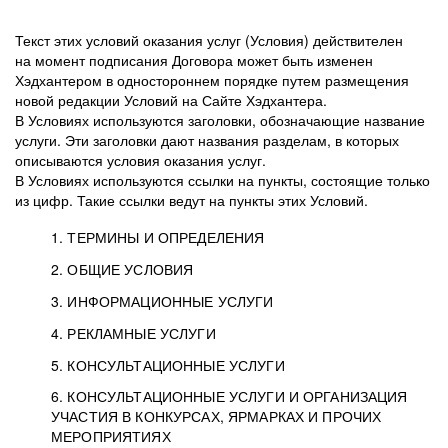
Текст этих условий оказания услуг (Условия) действителен
на момент подписания Договора может быть изменен
Хэдхантером в одностороннем порядке путем размещения
новой редакции Условий на Сайте Хэдхантера.
В Условиях используются заголовки, обозначающие название
услуги. Эти заголовки дают названия разделам, в которых
описываются условия оказания услуг.
В Условиях используются ссылки на пункты, состоящие только
из цифр. Такие ссылки ведут на пункты этих Условий.
1. ТЕРМИНЫ И ОПРЕДЕЛЕНИЯ
2. ОБЩИЕ УСЛОВИЯ
3. ИНФОРМАЦИОННЫЕ УСЛУГИ
1.1. Хэдхантер, или
Хэдхантер, ООО
4. РЕКЛАМНЫЕ УСЛУГИ
HeadHunter, или
«Хэдхантер», ИНН
2.1. Типы и статусы регистрации
5. КОНСУЛЬТАЦИОННЫЕ УСЛУГИ
Исполнитель
7718620740, адрес:
Типы регистрации
3.1. Предоставление доступа к базе данных
2.2. Активация услуг
6. КОНСУЛЬТАЦИОННЫЕ УСЛУГИ И ОРГАНИЗАЦИЯ
125047, г. Москва,
резюме с предложениями Соискателей
Описание и активация
УЧАСТИЯ В КОНКУРСАХ, ЯРМАРКАХ И ПРОЧИХ
2.1.1. Заказчику может быть присвоен один
4.0. Общие условия оказания рекламных услуг
внутригородская
о трудоустройстве с возможностью просмотра
МЕРОПРИЯТИЯХ
из Типов регистраций.
территория
4.0.1. Хэдхантер оказывает Заказчику услугу