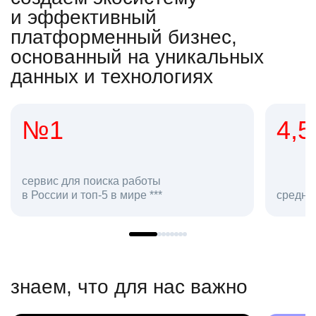
и эффективный
платформенный бизнес,
основанный на уникальных
данных и технологиях
4,5
2
со
средняя оценка hh.ru как работодателя **
в 
знаем, что для нас важно