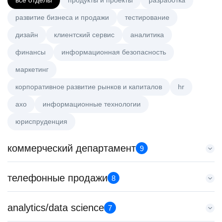
все отделы
продукты и проекты
разработка
развитие бизнеса и продажи
тестирование
дизайн
клиентский сервис
аналитика
финансы
информационная безопасность
маркетинг
корпоративное развитие рынков и капиталов
hr
axo
информационные технологии
юриспруденция
коммерческий департамент
9
Key Account Manager (EdTech)
телефонные продажи
8
HeadHunter::Коммерческий департамент
7 авг. 2026
Менеджер по продажам B2B
analytics/data science
150000 ₽
7
HeadHunter::Телефонные продажи
Казань