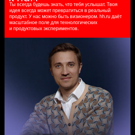
HeadHunter::Коммерческий департамент
97000 - 161000 ₽
29 июл. 2026
Ты всегда будешь знать, что тебя услышат.
Твоя
7 авг. 2026
Ярославль
з/п не указана
идея всегда может превратиться в реальный
150000 ₽
Москва
продукт.
У нас можно быть визионером. hh.ru даёт
Нижний Новгород
масштабное поле для технологических
Специалист телемаркетинга
и продуктовых экспериментов.
HeadHunter::Телефонные продажи
Тренер по развитию компетенций продаж
13 июл. 2026
HeadHunter::Коммерческий департамент
10000000 so'm
20 июл. 2026
Ташкент
з/п не указана
Ярославль