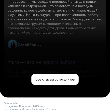
и процессы — мы создаём передовой опыт для наших
клиентов и сотрудников. Это помогает нам находить
решения, которые действительно меняют жизнь людей
к лучшему. Наша культура — про вовлечённость, заботу
и искреннее желание делать полезное. Мы гордимся тем,
что помогаем крутым компаниям и классным
специалистам находить друг друга. Быть частью таких
изменений по‑настоящему вдохновляет.
Сергей Чертов
hh.ru — это не просто работа
Это эмпатичные люди, заслуженные победы и дух
свободы. Мы помогаем миру и создаём лучший сервис
Все отзывы сотрудников
по поиску работы в стране.
Ольга Емельянова
*команда hh
**по данным Dream Job, 2025 год
***по данным рейтинга Similarweb, 2024 год