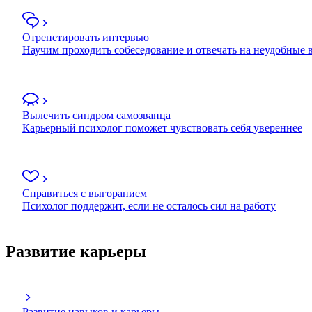
Отрепетировать интервью
Научим проходить собеседование и отвечать на неудобные
Вылечить синдром самозванца
Карьерный психолог поможет чувствовать себя увереннее
Справиться с выгоранием
Психолог поддержит, если не осталось сил на работу
Развитие карьеры
Развитие навыков и карьеры