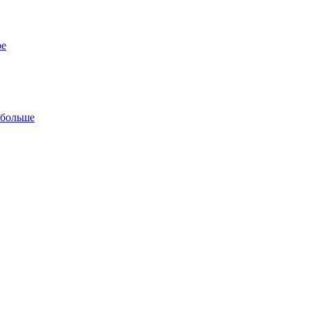
ре
 больше