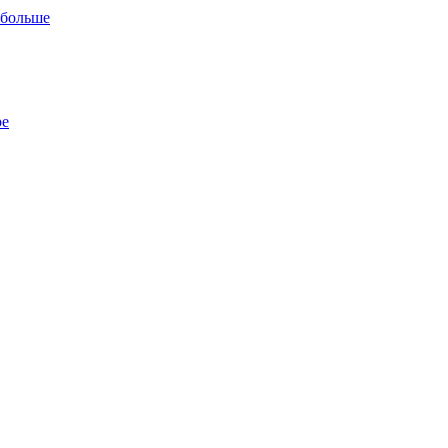
 больше
ре