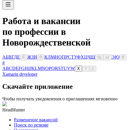
Работа и вакансии
по профессии в
Новорождественской
А
Б
В
Г
Д
Е
Ж
З
И
К
Л
М
Н
О
П
Р
С
Т
У
Ф
Х
Ц
Ч
Ш
Э
Ю
Ё
Й
Щ
Ы
Я
#
A
B
C
D
E
F
G
H
I
J
K
L
M
N
O
P
Q
R
S
T
U
V
W
X
Y
Z
Xamarin developer
Скачайте приложение
Чтобы получать уведомления о приглашениях мгновенно
HeadHunter
Размещение вакансий
Поиск по резюме